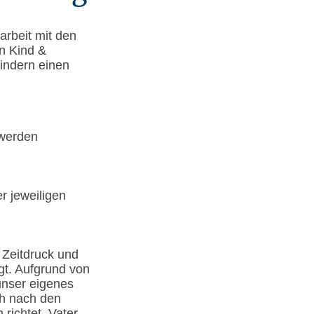
rbeit mit den
n Kind &
indern einen
 werden
r jeweiligen
 Zeitdruck und
gt. Aufgrund von
unser eigenes
ch nach den
 richtet. Vater