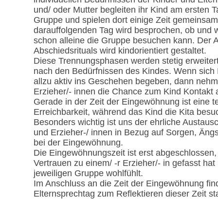
und/ oder Mutter begleiten ihr Kind am ersten Ta
Gruppe und spielen dort einige Zeit gemeinsam
darauffolgenden Tag wird besprochen, ob und w
schon alleine die Gruppe besuchen kann. Der A
Abschiedsrituals wird kindorientiert gestaltet.
Diese Trennungsphasen werden stetig erweitert
nach den Bedürfnissen des Kindes. Wenn sich 
allzu aktiv ins Geschehen begeben, dann nehm
Erzieher/- innen die Chance zum Kind Kontakt
Gerade in der Zeit der Eingewöhnung ist eine t
Erreichbarkeit, während das Kind die Kita besuc
Besonders wichtig ist uns der ehrliche Austaus
und Erzieher-/ innen in Bezug auf Sorgen, Än
bei der Eingewöhnung.
Die Eingewöhnungszeit ist erst abgeschlossen
Vertrauen zu einem/ -r Erzieher/- in gefasst hat 
jeweiligen Gruppe wohlfühlt.
Im Anschluss an die Zeit der Eingewöhnung find
Elternsprechtag zum Reflektieren dieser Zeit sta