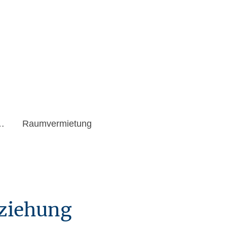
amilienzentrum
Raumvermietung
rziehung