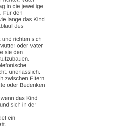
g in die jeweilige
. Für den
ie lange das Kind
blauf des
 und richten sich
Mutter oder Vater
e sie den
 aufzubauen.
elefonische
ht. unerlässlich.
ch zwischen Eltern
gste oder Bedenken
, wenn das Kind
und sich in der
et ein
tt.