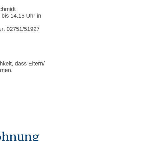
chmidt
 bis 14.15 Uhr in
er: 02751/51927
keit, dass Eltern/
ehmen.
wöhnung